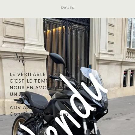
Détails
LE VÉRITABLE LUXE, 

C'EST LE TEMPS
NOUS EN AVONS FAIT 

UN ART.
ADV AGENCY
Conciergerie 2 Roues