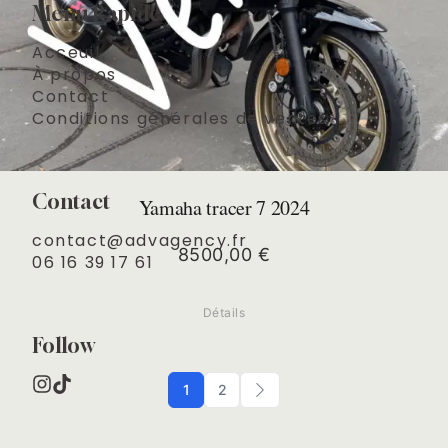
Menu Rapide
Acceuil
À propos
Contact
Conditions générales de ventes
Contact
Yamaha tracer 7 2024
contact@advagency.fr

8500,00
€
06 16 39 17 61
Détails
Follow
1
2