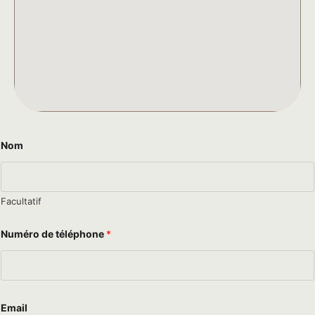
Nom
Facultatif
Numéro de téléphone
*
N
Email
u